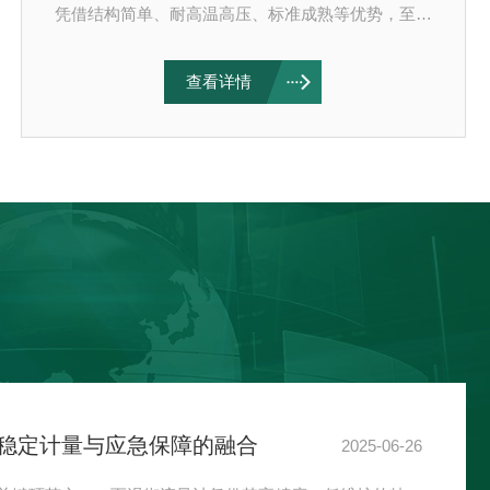
凭借结构简单、耐高温高压、标准成熟等优势，至今
仍是蒸汽计量的主力军。但决定其精度的并非孔板本
身，而是两个常被忽视的关键环节：差压取压方式与
查看详情
密度补偿技术。选错取压方式，差压信号失真；跳过
密度补偿，质量流量全错。一、三大取压方式：精度
与工况的博弈蒸汽孔板节流装置流量计的取压方式直
接决定差压信号的真实性与稳定性，主流方案有三
种。1.角接取压（钻孔取压）：精度王。上游取压孔
位于孔板前端面，下游取压孔位于孔板后端面，取压
孔轴线与管道轴线垂直...
在线余氯监控仪安装调试全流程指南：从点位选址到精准校准
2026-04-27