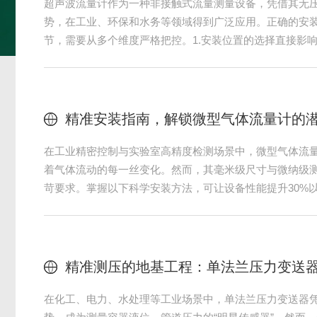
在化工生产过程中，储罐液位监测是保障安全生产与工艺
温高压等严苛介质环境，防腐式磁翻板液位计凭借其可靠
耐腐蚀性能，成为储罐液位监测的选择设备。本文从材料
设计原理与应用要点，为化工场景下的精准监测提供技术
结构强度的平衡1.接触介质部件选材主体材质：根据介质
于无机酸、碱；316L不锈钢可抵御多数有机溶剂；哈氏合金C
单法兰压力变送器安装位置对测量精度
压力变送器的精度标称再高，装错了位置，一切归零。这
验证的铁律。单法兰压力变送器因其结构特点——仅一侧
安装位置的敏感度远超双法兰或绝压变送器。位置偏差带
是整条测量链路的系统性失真。一、静压误差：安装高度
测量的是表压，即被测压力与大气压之差。当变送器安装
压管内液柱产生的静压会直接叠加或抵消被测压力。变送
测...
在石油钻采、隧道盾构及污水处理等工业场景中，泥浆介