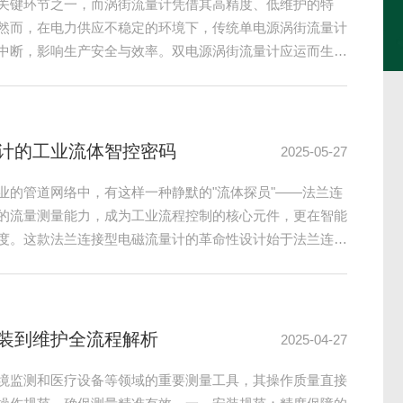
是保障饮用水安全与消毒工艺闭环控制的关键环节。其核心
超声
，并通过电气与化学校准，将物理信号转化为可信的余氯浓
势，
-校准-验证”五步法，可有效规避气泡干扰、信号漂移等常见问
节，
态是基础点位选址直接决定数据的代表性。安装点必须位于
长度足
阀门或泵出口至少5倍管径以上，避开死水区与涡流区。环
D）
并预留至少30cm的操作空间用于后期维护。...
泵、压
H/ORP计的五大核心优势
2025-11-25
食品医药生产等领域，水质参数的实时精准监控至关重要。
在工
P（氧化还原电位）是衡量水质状态的关键指标。传统离线检
着气
以满足高效自动化生产的需求。而在线pH/ORP计凭借其
苛要
正成为水质监测领域的“智慧之眼”。首先，在线pH/ORP
筑牢
可24小时不间断采集数据，无需人工取样，显著提升监测
感器形
的工艺流程，如污水处理、游泳池消毒或制...
用橡胶
蒸汽计量之钥：蒸汽孔板节流装置流量计的使用指南
2025-10-28
汽作为一种重要的热力介质，其精确计量至关重要。蒸汽孔
在化