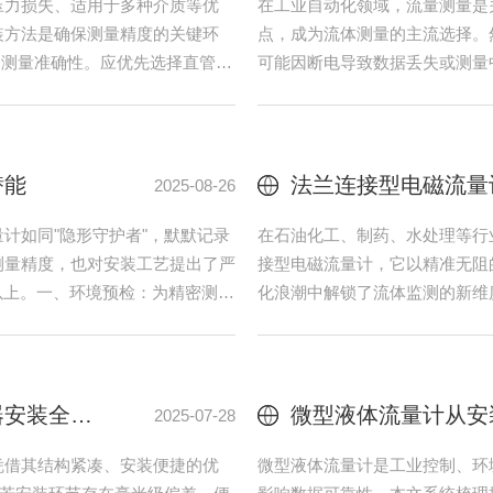
稳定的核心环节。面对强腐蚀、高
在线余氯监控仪的安装与调试，
的密封结构、直观的指示与优异的
在于将传感器精准置入流动水样
选型与防腐涂层技术切入，解析其
度数据。遵循“选址-安装-接线
参考。一、选材原则：耐腐蚀性与
题。一、安装前准备：环境与流
特性选择，如PP（聚丙烯）适用
水流平稳的直管段，距离弯头、
276则专用于强酸与...
境需干燥、通风、无强电磁干扰，
的影响
智能守护水质：在线P
2026-06-25
不是危言耸听，而是工业现场反复
在现代工业水处理、环保监测及
与介质接触，另一侧通大气——对
其中，pH值（酸碱度）与OR
来的不只是几个百分点的误差，而
测方式耗时费力、响应滞后，已难
直接改写测量值单法兰压力变送器
智能化、连续化和高精度的特点，
高度与取压点基准面不一致时，导
计具备实时连续监测能力。设备
器低于取压点，液柱正压叠加，
效率，尤其适用于对水质波动敏感
泥浆压力变送器的膜片材质选择：哈氏合金vs陶瓷，谁更耐磨损？
2026-05-26
质因含有高硬度的砂石、岩屑等固
在工业生产与能源管理领域，蒸