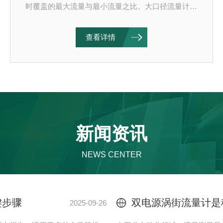
时覆盖的最大流量与最小流量之比。大口径流量计做
到10:1并不费力，而微型液体流量计要做到100:1甚
至1000:1，却是一场与物理极限的正面交锋。同样是
查看详情
流量计，为什么微型的量程比偏偏这么难做？答案藏
在尺度效应的每一个角落。一、信号强度的先天劣
势：小流量下信号接近噪声floor流量信号的强度与流
量正相关。微型液体流量计口径通常在1至4毫米，
测量的是mL/min甚至μL/min级别的流量。在这一量
级下，流体动能极低，传感器输出的电信号...
新闻资讯
NEWS CENTER
化工储罐液位监测：防腐式磁翻板液位计的选材与防腐涂层
2026-07-28