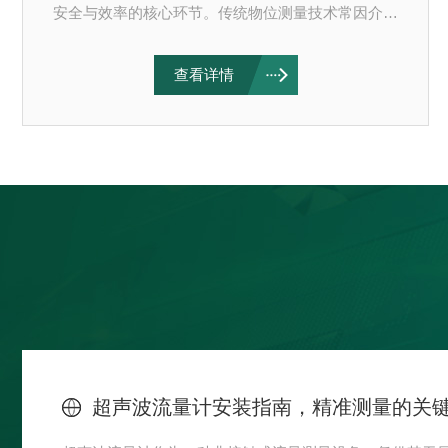
安全与效率的核心环节。传统物位测量技术常因介质
特性复杂、环境恶劣而面临精度不足或稳定性差的挑
战。导波雷达物位计凭借其精准的微波脉冲测量技
查看详情
术，在化工、石油、制药、食品等领域广泛应用，成
为应对高温、高压、高腐蚀等严苛工况的理想选择，
为物位监测提供了可靠的技术支撑。一、测量原理：
精准聚焦，穿透干扰导波雷达物位计基于时域反射
（TDR）原理，通过发射高频微波脉冲并沿导波元
件（缆绳、杆或同轴管）传播。当脉冲信号遇到被测
介质界面时，因介电常数突...