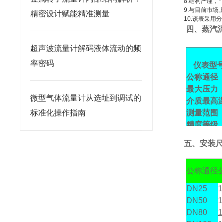
8.结构严谨
9.与目前市
精密设计赋能精准测量
10.该表采
四、蒸汽
超声波流量计解码液体流动的频
率密码
仪表型
公称通径
最大压力
微型气体流量计从选址到调试的
介质最高
标准化操作指南
测量范围
精度等级
五
、安装
公称通径
DN25
DN50
DN80