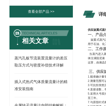
查看全部产品 >>
详
供应旋翼式蒸
TECHNICAL ARTICLES
一、产品
相关文章
旋翼式蒸汽流
用于石油、化
二、工作
当蒸汽进入蒸
蒸汽孔板节流装置流量计的差压
体注满阻尼液
运算，由液晶
取压方式与密度补偿技术详解
三、
供应
1.能准确计量
2.测量范围
插入式热式气体质量流量计的精
3.可抗拒突
准安装指南
4.直接读数
5.采用大号
至三年。
7.与原指针
金属转子流量计内部结构解析：