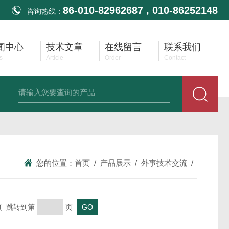
86-010-82962687 , 010-86252148
咨询热线：
闻中心
技术文章
在线留言
联系我们
s
Article
Order
Contact
生齐平膜压力变送器
供应耐高温压力变送器
供应防堵无腔压力变送器
您的位置：
首页
/
产品展示
/
外事技术交流
/
末页 跳转到第
页