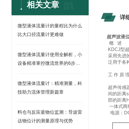
相关文章
详
微型液体流量计的量程比为什么
比大口径流量计更难做
超声波液
概 述
KDCJ
微型液体流量计使用全解析，小
采用先进
泛用于各
设备精准掌控微流世界的6步法
则
工 作 原 
微型液体流量计：精准测量，科
超声传感
技助力流体管理新篇章
间的距离s
部的距离H
一体式两
料仓与反应釜物位监测：导波雷
电源：DC-
达物位计的测量原理与优势