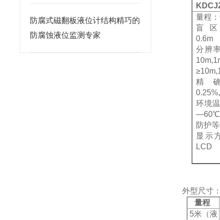
KDCJ
量程：
防腐式磁翻板液位计结构精巧的
盲
防腐蚀液位监测专家
0.6m
分辨
10m
,
≥10m,
精
0.25%
环境
—60
防护等
显示
LCD
外型尺寸
量程
5
米
（液