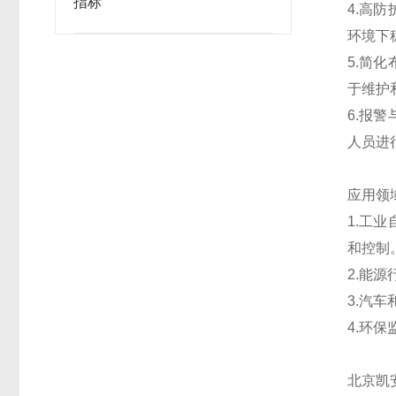
指标
4.高
环境下
5.简
于维护
6.报
人员进
应用领
1.工
和控制
2.能
3.汽
4.环
北京凯