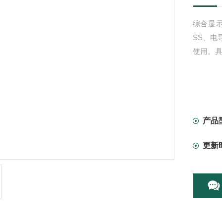
综合显
SS、
使用。
产品
更新