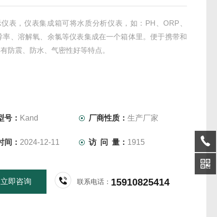
示仪表，仪表集成箱可将水质分析仪表，如：PH、ORP、
电导率、溶解氧、余氯等仪表集成在一个箱体里。便于携带和
具有防震、防水、气密性好等特点。
型号：
Kand
厂商性质：
生产厂家
时间：
2024-12-11
访 问 量：
1915
15910825414
立即咨询
联系电话：