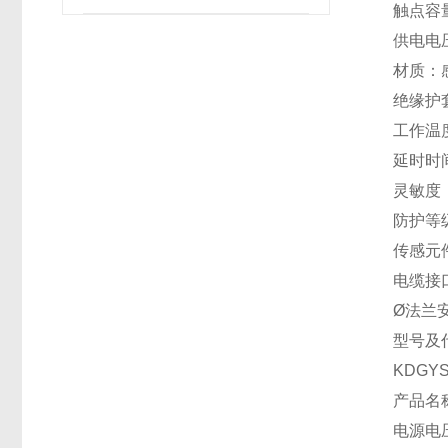
触点容量
供电电压
材质：感
绝缘护套
工作温度
延时时
灵敏度：
防护等级
传感元件
电缆接口
Ø法兰
型号及
KDGYSF
产品名称
电源电压