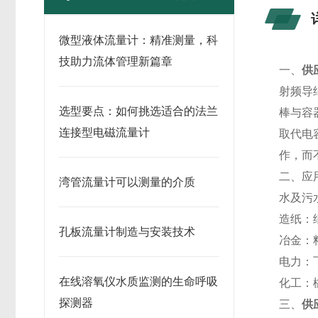
微型液体流量计：精准测量，科
技助力流体管理新篇章
一、
供
射频导
选型要点：如何挑选适合的法兰
棒与容
连接型电磁流量计
取代电
作，而
二、应
湾管流量计可以测量的介质
水及污
造纸：
孔板流量计制造与安装技术
冶金：
电力：
在线溶氧仪水质监测的生命呼吸
化工：
探测器
三、
供