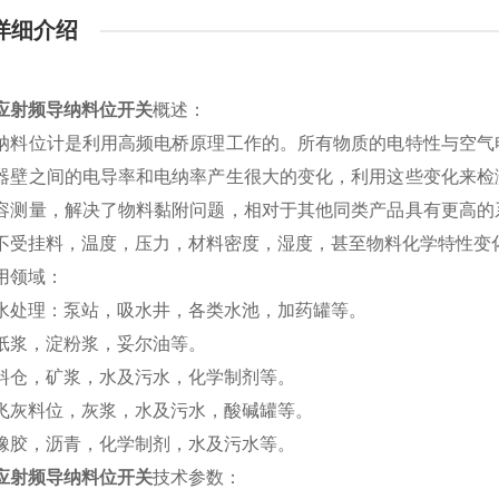
详细介绍
应射频导纳料位开关
概述：
纳料位计是利用高频电桥原理工作的。所有物质的电特性与空气
器壁之间的电导率和电纳率产生很大的变化，利用这些变化来检
容测量，解决了物料黏附问题，相对于其他同类产品具有更高的
不受挂料，温度，压力，材料密度，湿度，甚至物料化学特性变
用领域：
水处理：泵站，吸水井，各类水池，加药罐等。
纸浆，淀粉浆，妥尔油等。
料仓，矿浆，水及污水，化学制剂等。
飞灰料位，灰浆，水及污水，酸碱罐等。
橡胶，沥青，化学制剂，水及污水等。
应射频导纳料位开关
技术参数：