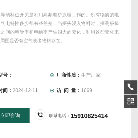
频导纳料位开关是利用高频电桥原理工作的。所有物质的电
空气电特性多少都有些差别，当探头浸入物料时，探测极棒
壁之间的电导率和电纳率产生很大的变化，利用这些变化来
头周围是否有空气或者物料存在。
型号：
厂商性质：
生产厂家
时间：
2024-12-11
访 问 量：
1669
15910825414
立即咨询
联系电话：