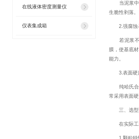
当泥浆中含
在线液体密度测量仪
生脆性剥落。
仪表集成箱
2.强腐蚀
若泥浆不仅
膜，使基底材
能力。
3.表面硬
纯哈氏合金
常采用表面硬
三、选型决
在实际工程
1.颗粒特