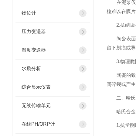
在泥浆仅存
粒难以在膜片
物位计
2.抗结垢
压力变送器
陶瓷表面能
留下划痕或导
温度变送器
3.物理脆
水质分析
陶瓷的致命
间碎裂或产生
综合显示仪表
二、哈氏合
无线传输单元
哈氏合金是
在线PH/ORP计
1.抗凿削