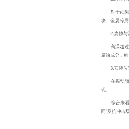
对于细颗粒
块、金属碎屑
2.腐蚀与
高温超过特
腐蚀成分，哈氏
3.安装位
在振动较大
现。
综合来看，陶瓷
同”及抗冲击