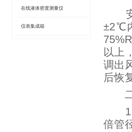
在线液体密度测量仪
安装
±2
仪表集成箱
75
以上
调出
后恢复
二、
1.
倍管