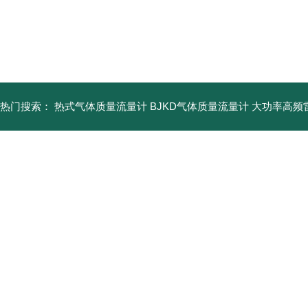
北京凯安达仪器仪表有限公司
热门搜索：
热式气体质量流量计
BJKD气体质量流量计
大功率高频