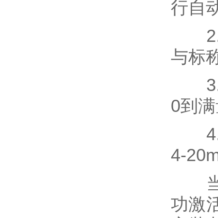
行自
2.
与标
3.
0到
4.
4-2
当安
功激