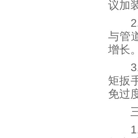
议加
2.
与管
增长
3.
矩扳
免过
三、
1.