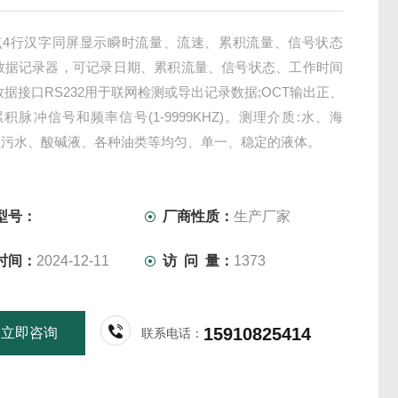
点4行汉字同屏显示瞬时流量、流速、累积流量、信号状态
置数据记录器，可记录日期、累积流量、信号状态、工作时间
数据接口RS232用于联网检测或导出记录数据;OCT输出正、
积脉冲信号和频率信号(1-9999KHZ)。测理介质:水、海
业污水、酸碱液、各种油类等均匀、单一、稳定的液体。
型号：
厂商性质：
生产厂家
时间：
2024-12-11
访 问 量：
1373
15910825414
立即咨询
联系电话：