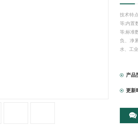
技术特
等;内
等;标准
负、净累
水、工
产品
更新